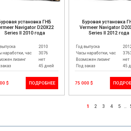
Буровая установка ГНБ
Буровая установка Г
ermeer Navigator D20X22
Vermeer Navigator D20
Series II 2010 года
Series II 2012 года
 выпуска
2010
Год выпуска
201
ы наработки, час
3076
Часы наработки, час
376
можен лизинг
нет
Возможен лизинг
нет
 заказ
45 дней
Под заказ
45 
00 $
ПОДРОБНЕЕ
75 000 $
ПОДРОБ
1
2
3
4
5
...