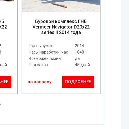
НБ
Буровой комплекс ГНБ
X22
Vermeer Navigator D20x22
series II 2014 года
2
Год выпуска
2014
3
Часы наработки, час
1848
Возможен лизинг
да
дней
Под заказ
45 дней
НЕЕ
по запросу
ПОДРОБНЕЕ
5