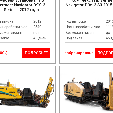
Буровая установка ГНБ
Комплекс ГНБ Verme
ermeer Navigator D9X13
Navigator D9x13 S3 2015
Series II 2012 года
 выпуска
2012
Год выпуска
201
ы наработки, час
2540
Часы наработки, час
111
можен лизинг
нет
Возможен лизинг
да
 заказ
45 дней
Под заказ
45 
00 $
ПОДРОБНЕЕ
забронировано
ПОДРОБ