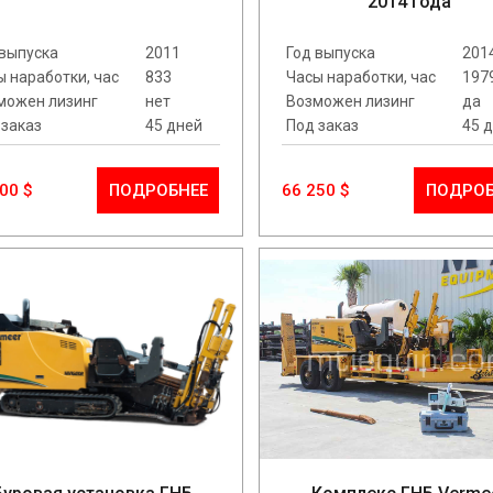
2014 года
 выпуска
2011
Год выпуска
201
ы наработки, час
833
Часы наработки, час
197
можен лизинг
нет
Возможен лизинг
да
 заказ
45 дней
Под заказ
45 
00 $
ПОДРОБНЕЕ
66 250 $
ПОДРОБ