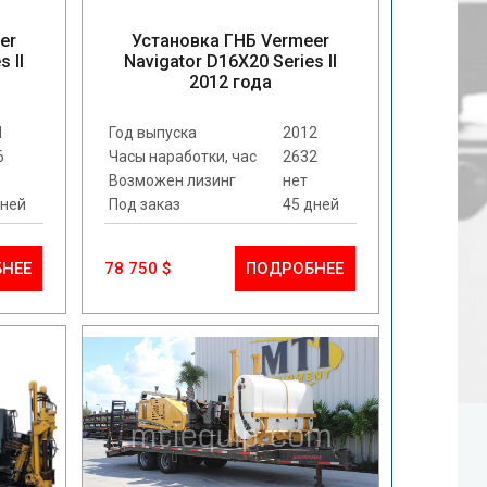
er
Установка ГНБ Vermeer
 II
Navigator D16X20 Series II
2012 года
1
Год выпуска
2012
6
Часы наработки, час
2632
Возможен лизинг
нет
дней
Под заказ
45 дней
НЕЕ
78 750 $
ПОДРОБНЕЕ