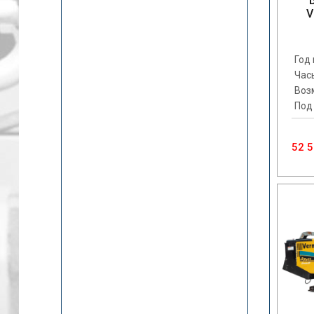
V
Год
Час
Воз
Под
52 5