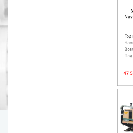
Nav
Год
Час
Воз
Под
47 5