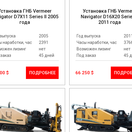
Установка ГНБ Vermeer
Установка ГНБ Verme
igator D7X11 Series II 2005
Navigator D16X20 Series
года
2011 года
 выпуска
2005
Год выпуска
201
ы наработки, час
2391
Часы наработки, час
376
можен лизинг
нет
Возможен лизинг
нет
 заказ
45 дней
Под заказ
45 
00 $
ПОДРОБНЕЕ
66 250 $
ПОДРОБ