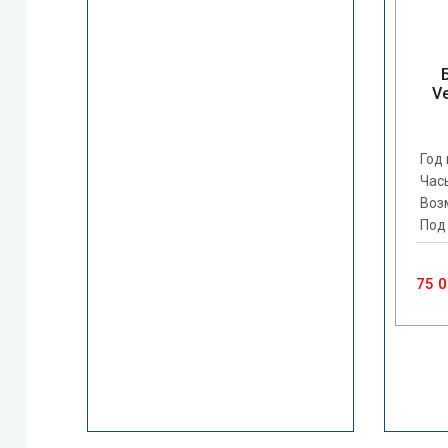
V
Год
Час
Воз
Под
75 0