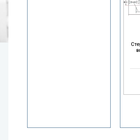
Сте
в