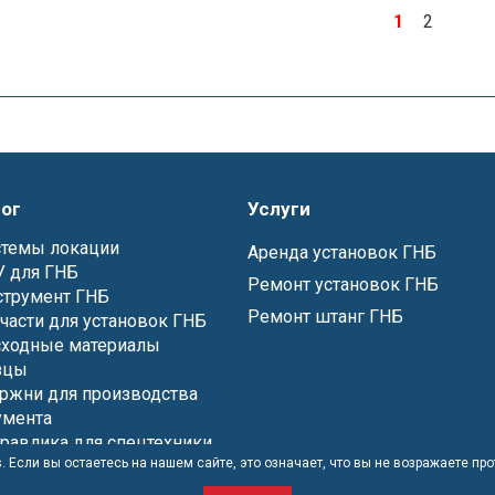
1
2
ог
Услуги
стемы локации
Аренда установок ГНБ
 для ГНБ
Ремонт установок ГНБ
струмент ГНБ
Ремонт штанг ГНБ
части для установок ГНБ
сходные материалы
зцы
ржни для производства
умента
равлика для спецтехники
. Если вы остаетесь на нашем сайте, это означает, что вы не возражаете пр
ановки ГНБ
ановки ГНБ БУ