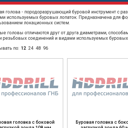
ая голова - породоразрушающий буровой инструмент с раз
ами используемых буровых лопаток. Предназначена для ф
ьзованием локационных систем.
ые головы отличаются друг от друга диаметрами, способам
и резьбовых соединений и видами используемых буровых 
ывать по:
12
24
48
96
ровая головка с боковой
Буровая головка с бок
агрузкой зонда 108 мм
загрузкой зонда 60 