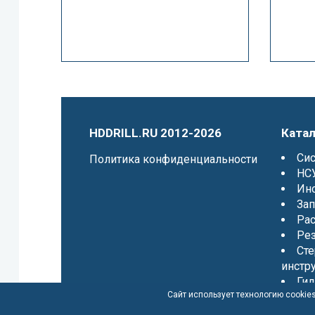
HDDRILL.RU 2012-2026
Катал
Си
Политика конфиденциальности
НСУ
Ин
Зап
Ра
Ре
Сте
инстр
Гид
Сайт использует технологию cookies
Уст
Карта сайта
Уст