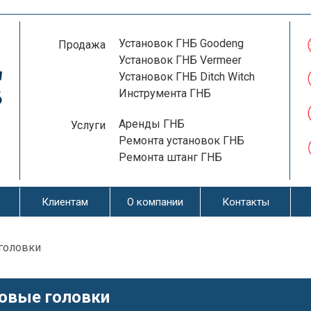
Установок ГНБ Goodeng
Продажа
Установок ГНБ Vermeer
Установок ГНБ Ditch Witch
Инструмента ГНБ
Аренды ГНБ
Услуги
Ремонта установок ГНБ
Ремонта штанг ГНБ
Клиентам
О компании
Контакты
головки
овые головки